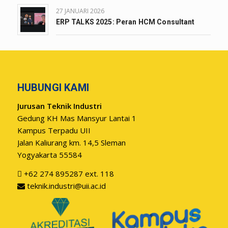
27 JANUARI 2026
ERP TALKS 2025: Peran HCM Consultant
HUBUNGI KAMI
Jurusan Teknik Industri
Gedung KH Mas Mansyur Lantai 1
Kampus Terpadu UII
Jalan Kaliurang km. 14,5 Sleman
Yogyakarta 55584
+62 274 895287 ext. 118
teknik.industri@uii.ac.id