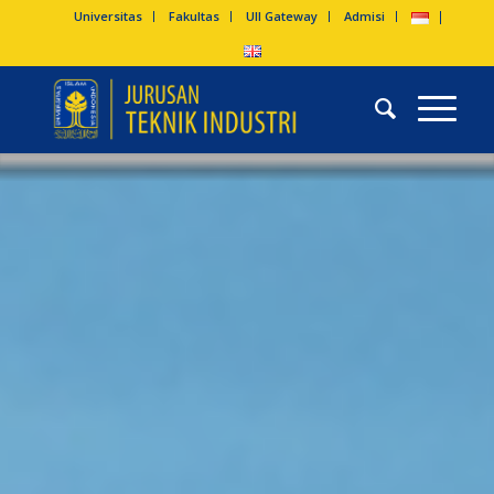
Universitas
Fakultas
UII Gateway
Admisi