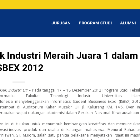
JURUSAN
PROGRAM STUDI
ALUMNI
k Industri Meraih Juara 1 dalam
SBEX 2012
knik Industri UII
– Pada tanggal 17 – 18 Desember 2012 Program Studi Tekni
nformatika Fakultas Teknologi Industri Universitas Isla
donesia menyelenggarakan Informatics Student Bussiness Expo (ISBEX) 201
rtempat di Auditorium Kahar Muzakir UII Jl. Kaliurang KM. 14.5. Even in
rupakan wujud dukungan akademisi dalam Gerakan Nasional Kewirausahaan
en ini di tujukan untuk menumbuh kembangkan kreatifitas dan memunculka
ovasi-inovasi produk dan usaha di kalangan mahasiswa. Menurut Rahadia
rniawan, ST, M.Kom, salah satu panitia pelaksana menyatakan “saat ini masi