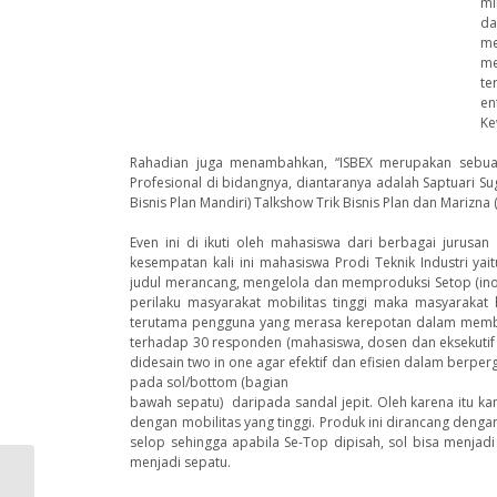
mi
da
me
me
te
en
Ke
Rahadian juga menambahkan, “ISBEX merupakan sebuah 
Profesional di bidangnya, diantaranya adalah Saptuari Sug
Bisnis Plan Mandiri) Talkshow Trik Bisnis Plan dan Marizn
Even ini di ikuti oleh mahasiswa dari berbagai jurusan
kesempatan kali ini mahasiswa Prodi Teknik Industri 
judul merancang, mengelola dan memproduksi Setop (inov
perilaku masyarakat mobilitas tinggi maka masyarakat
terutama pengguna yang merasa kerepotan dalam membaw
terhadap 30 responden (mahasiswa, dosen dan eksekuti
didesain two in one agar efektif dan efisien dalam berpe
pada sol/bottom (bagian
bawah sepatu) daripada sandal jepit. Oleh karena itu k
dengan mobilitas yang tinggi. Produk ini dirancang den
selop sehingga apabila Se-Top dipisah, sol bisa menjad
menjadi sepatu.
INCEPTION 2012 SEBAGAI PENCETUS