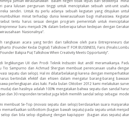
nimnya jumlah wirausahawan dalam negeri tidak lepas dari sedikitnya mina
ri para lulusan perguruan tinggi untuk menciptakan sebuah unit-unit usah
reka sendiri. Untuk itu perlu adanya sebuah kegiatan yang ditujukan untu
numbuhkan minat terhadap dunia kewirausahaan bagi mahasiswa. Kegiata
rsebut tentu harus sesuai dengan program pemerintah untuk menciptaka
trepreneur baru menjadi 2% dalam beberapa tahun kedepan dengan Geraka
wirausahaan Nasionalnya”.
rangkaian acara yang terdiri dari talkshow oleh para Entrepreneurs da
iharto (Founder Kedai Digital) Talkshow IT FOR BUSSINESS, Faris (Finalis Lomb
a (Founder Bakpia Pia) Talkshow When Creativity Meets Opportunity”.
 di lingkkungan UII dan Prodi Teknik Indsustri ikut andil meramaikanya. Pad
yaitu Tio Sampurno dan Achmad Shergian membuat perencanaan usaha denga
asi sepatu dan selop). Hal ini dilatarbelakangi karena dengan memperhatika
 harus bertindak efektif dan efisien dalam mengatur barang-barang bawaan
a perlengkapan alas kaki. Pada bulan Oktober 2012 kami melakukan surve
f muda) dan hasilnya adalah 100% mengatakan bahwa sepatu dan sandal haru
rgian dan 30 responden tersebut juga lebih memilih sandal selop sebagai mode
ami membuat Se-Top (inovasi sepatu dan selop) berdasarkan suara masyaraka
gan memanfaatkan sol/bottom (bagian bawah sepatu) pada sepatu untuk menjad
i selop dan bila selop digabung dengan kap/upper (bagian atas sepatu) aka