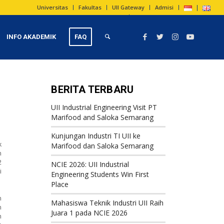
Universitas
Fakultas
UII Gateway
Admisi
INFO AKADEMIK
FAQ
BERITA TERBARU
UII Industrial Engineering Visit PT
Marifood and Saloka Semarang
Kunjungan Industri TI UII ke
k
Marifood dan Saloka Semarang
m
2
NCIE 2026: UII Industrial
i
Engineering Students Win First
Place
n
Mahasiswa Teknik Industri UII Raih
n
Juara 1 pada NCIE 2026
h