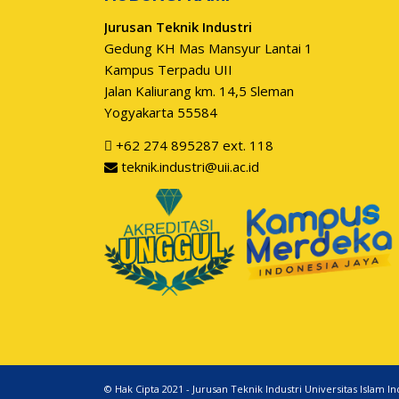
Jurusan Teknik Industri
Gedung KH Mas Mansyur Lantai 1
Kampus Terpadu UII
Jalan Kaliurang km. 14,5 Sleman
Yogyakarta 55584
+62 274 895287 ext. 118
teknik.industri@uii.ac.id
© Hak Cipta 2021 - Jurusan Teknik Industri Universitas Islam I