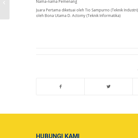
Nama-nama Pemenang
LOMBA DESAIN PRODUK TINGKAT
NASIONAL YANG DIADAKAN...
Juara Pertama diketuai oleh Tio Sampurno (Teknik Industri)
oleh Bona Utama D. Actomy (Teknik Informatika)
HUBUNGI KAMI