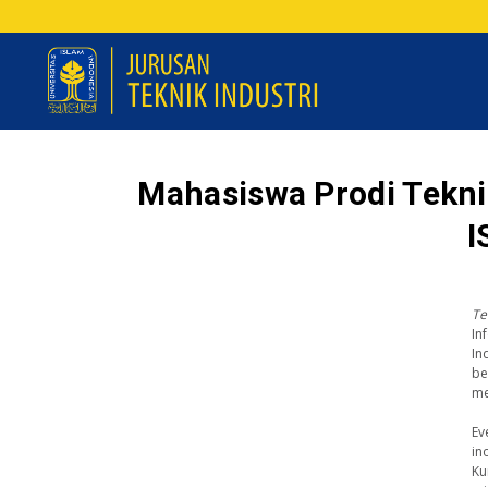
Mahasiswa Prodi Tekni
I
Te
I
In
be
me
Ev
in
Ku