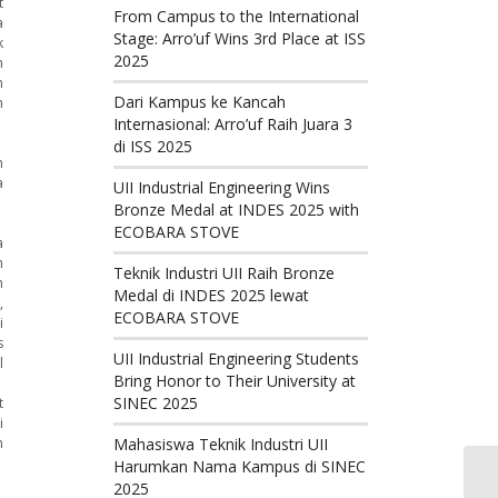
t
From Campus to the International
a
Stage: Arro’uf Wins 3rd Place at ISS
k
2025
n
n
Dari Kampus ke Kancah
n
Internasional: Arro’uf Raih Juara 3
di ISS 2025
n
a
UII Industrial Engineering Wins
Bronze Medal at INDES 2025 with
ECOBARA STOVE
a
n
Teknik Industri UII Raih Bronze
n
Medal di INDES 2025 lewat
,
ECOBARA STOVE
i
s
UII Industrial Engineering Students
l
Bring Honor to Their University at
SINEC 2025
t
i
n
Mahasiswa Teknik Industri UII
Harumkan Nama Kampus di SINEC
2025
LA