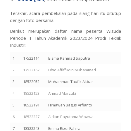
Terakhir, acara pembekalan pada siang hari itu ditutup
dengan foto bersama.
Berikut merupakan daftar nama peserta Wisuda
Periode II Tahun Akademik 2023/2024 Prodi Teknik
Industri:
1
17522114
Bisma Rahmad Saputra
2
17522167
Dhio Affiffudin Muhammad
3
18522052
Muhammad Taufik Akbar
4
18522153
Ahmad Marzuki
5
18522191
Himawan Bagus Arfianto
6
18522227
Aldian Bayutama Wibawa
7
18522243
Emma Rizqi Fahira