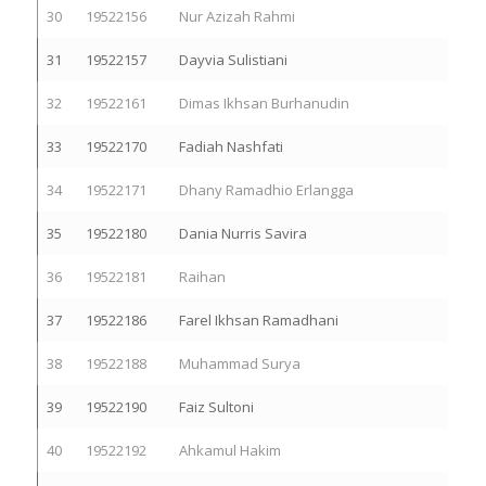
30
19522156
Nur Azizah Rahmi
31
19522157
Dayvia Sulistiani
32
19522161
Dimas Ikhsan Burhanudin
33
19522170
Fadiah Nashfati
34
19522171
Dhany Ramadhio Erlangga
35
19522180
Dania Nurris Savira
36
19522181
Raihan
37
19522186
Farel Ikhsan Ramadhani
38
19522188
Muhammad Surya
39
19522190
Faiz Sultoni
40
19522192
Ahkamul Hakim