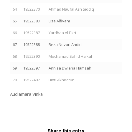
64
19522370
Ahmad Naufal Ash Siddiq
65
19522383
Lisa Alfiyani
66
19522387
Yardhaa Al Fikri
67
19522388
Reza Novpri Andini
68
19522390
Mochamad Sahid Haikal
69
19522397
Annisa Dwiana Hamzah
70
19522407
Binti Akhirotun
Audiamara Vinka
Share this entry