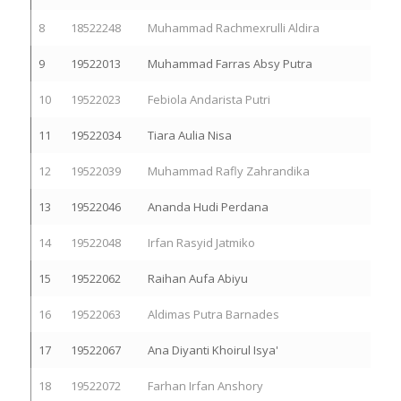
8
18522248
Muhammad Rachmexrulli Aldira
9
19522013
Muhammad Farras Absy Putra
10
19522023
Febiola Andarista Putri
11
19522034
Tiara Aulia Nisa
12
19522039
Muhammad Rafly Zahrandika
13
19522046
Ananda Hudi Perdana
14
19522048
Irfan Rasyid Jatmiko
15
19522062
Raihan Aufa Abiyu
16
19522063
Aldimas Putra Barnades
17
19522067
Ana Diyanti Khoirul Isya'
18
19522072
Farhan Irfan Anshory