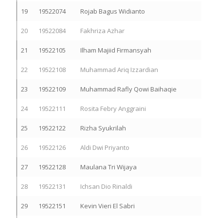
19
19522074
Rojab Bagus Widianto
20
19522084
Fakhriza Azhar
21
19522105
Ilham Majiid Firmansyah
22
19522108
Muhammad Ariq Izzardian
23
19522109
Muhammad Rafly Qowi Baihaqie
24
19522111
Rosita Febry Anggraini
25
19522122
Rizha Syukrilah
26
19522126
Aldi Dwi Priyanto
27
19522128
Maulana Tri Wijaya
28
19522131
Ichsan Dio Rinaldi
29
19522151
Kevin Vieri El Sabri