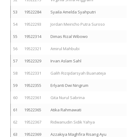
53
19522284
Syaila Amelda Syahputri
54
19522293
Jordan Meiricho Putra Suroso
55
19522314
Dimas Rizal Wibowo
56
19522321
Amirul Mahbubi
57
19522329
Irvan Aslam Sahl
58
19522331
Galih Rizqidarsyah Buanateja
59
19522355
Erlyanti Dwi Ningrum
60
19522361
Gita Nurul Sabrina
61
19522365
Atika Rahmawati
62
19522367
Ridwanudin Sidik Yahya
63
19522369
Azzakiya Maghfira Risang Ayu