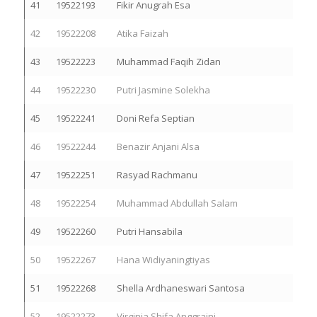
41
19522193
Fikir Anugrah Esa
42
19522208
Atika Faizah
43
19522223
Muhammad Faqih Zidan
44
19522230
Putri Jasmine Solekha
45
19522241
Doni Refa Septian
46
19522244
Benazir Anjani Alsa
47
19522251
Rasyad Rachmanu
48
19522254
Muhammad Abdullah Salam
49
19522260
Putri Hansabila
50
19522267
Hana Widiyaningtiyas
51
19522268
Shella Ardhaneswari Santosa
52
19522273
Virginia Shifa Anggraini