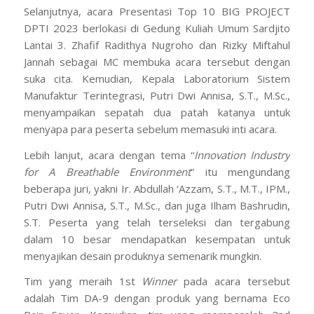
Selanjutnya, acara Presentasi Top 10 BIG PROJECT
DPTI 2023 berlokasi di Gedung Kuliah Umum Sardjito
Lantai 3. Zhafif Radithya Nugroho dan Rizky Miftahul
Jannah sebagai MC membuka acara tersebut dengan
suka cita. Kemudian, Kepala Laboratorium Sistem
Manufaktur Terintegrasi, Putri Dwi Annisa, S.T., M.Sc.,
menyampaikan sepatah dua patah katanya untuk
menyapa para peserta sebelum memasuki inti acara.
Lebih lanjut, acara dengan tema “
Innovation Industry
for A Breathable Environment
” itu mengundang
beberapa juri, yakni Ir. Abdullah ‘Azzam, S.T., M.T., IPM.,
Putri Dwi Annisa, S.T., M.Sc., dan juga Ilham Bashrudin,
S.T. Peserta yang telah terseleksi dan tergabung
dalam 10 besar mendapatkan kesempatan untuk
menyajikan desain produknya semenarik mungkin.
Tim yang meraih 1st
Winner
pada acara tersebut
adalah Tim DA-9 dengan produk yang bernama Eco