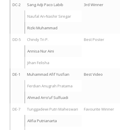
DC-2
Sang Adji Paco Labib
3rd Winner
Naufal An-Nashir Siregar
Rizki Muhammad
DD-5
Chindy Tri P.
Best Poster
Annisa Nur Aini
⁠Jihan Felisha
DE-1
Muhammad Afif Yusfian
Best Video
Ferdian Anugrah Pratama
Ahmad Arro’uf Sulfuadi
DE-7
Tunggadewi Putri Maheswari
Favourite Winner
Alifia Putrianarta