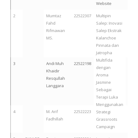
Website
2
Mumtaz
22522307
Multipin
Fahd
Salep: Inovasi
Rifmawan
Salep Ekstrak
MS.
Kalanchoe
Pinnata dan
Jatropha
Multifida
3
Andi Muh
22522198
dengan
Khaidir
Aroma
Resqullah
Jasmine
Langgara
Sebagai
Terapi Luka
Menggunakan
4
M. Arif
22522223
Strategi
Fadhillah
Grassroots
Campaign