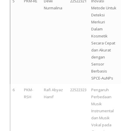
5
PKM-RE
Dewi
22522321
Inovasi
Nurmalina
Metode Untuk
Deteksi
Merkuri
Dalam
Kosmetik
Secara Cepat
dan Akurat
dengan
Sensor
Berbasis
SPCE-AuNPs
6
PKM-
Rafi Abyaz
22522323
Pengaruh
RSH
Hanif
Perbedaan
Musik
Instrumental
dan Musik
Vokal pada