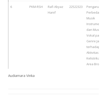
6
PKM-RSH
Rafi Abyaz
22522323
Pengaruh
Hanif
Perbedaan
Musik
Instrumental
dan Musik
Vokal pada
Genre Jazz
terhadap
Aktivitas
Kelistrikan
Area Broca
Audiamara Vinka