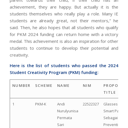
parent towards their child, if their child has an
achievement, they are happy. But actually it is the
students themselves who really play a role. Many IE
students are already great, not their mentors,” he
said. Then, he also hopes that all students who qualify
for PKM 2024 funding can return home with a victory
medal. This achievement is also an inspiration for other
students to continue to develop their potential and
creativity.
Here is the list of students who passed the 2024
Student Creativity Program (PKM) funding:
NUMBER
SCHEME
NAME
NIM
PROPOSAL
TITLE
1
PKM-K
Andi
22522327
Glasses
Nurulyunisa
Smart Patch
Permata
Sebagai
Sari
Prevention