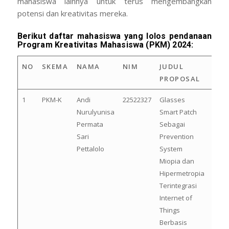
mahasiswa lainnya untuk terus mengembangkan
potensi dan kreativitas mereka.
Berikut daftar mahasiswa yang lolos pendanaan
Program Kreativitas Mahasiswa (PKM) 2024:
NO
SKEMA
NAMA
NIM
JUDUL
PROPOSAL
1
PKM-K
Andi
22522327
Glasses
Nurulyunisa
Smart Patch
Permata
Sebagai
Sari
Prevention
Pettalolo
System
Miopia dan
Hipermetropia
Terintegrasi
Internet of
Things
Berbasis