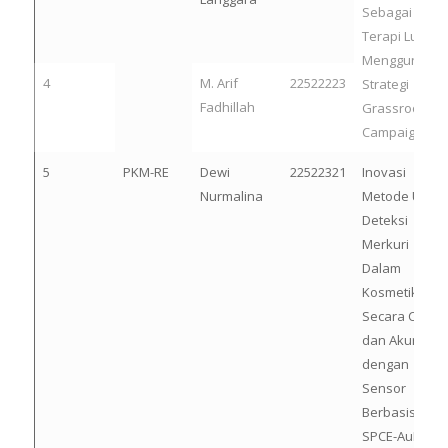
Sebagai
Terapi Luka
Menggunaka
4
M. Arif
22522223
Strategi
Fadhillah
Grassroots
Campaign
5
PKM-RE
Dewi
22522321
Inovasi
Nurmalina
Metode Untuk
Deteksi
Merkuri
Dalam
Kosmetik
Secara Cepat
dan Akurat
dengan
Sensor
Berbasis
SPCE-AuNPs