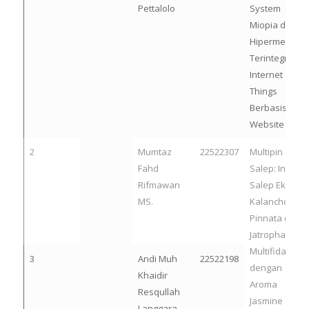
Pettalolo
System
Miopia dan
Hipermetropi
Terintegrasi
Internet of
Things
Berbasis
Website
2
Mumtaz
22522307
Multipin
Fahd
Salep: Inovasi
Rifmawan
Salep Ekstrak
MS.
Kalanchoe
Pinnata dan
Jatropha
Multifida
3
Andi Muh
22522198
dengan
Khaidir
Aroma
Resqullah
Jasmine
Langgara