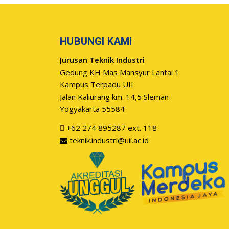
HUBUNGI KAMI
Jurusan Teknik Industri
Gedung KH Mas Mansyur Lantai 1
Kampus Terpadu UII
Jalan Kaliurang km. 14,5 Sleman
Yogyakarta 55584
+62 274 895287 ext. 118
teknik.industri@uii.ac.id