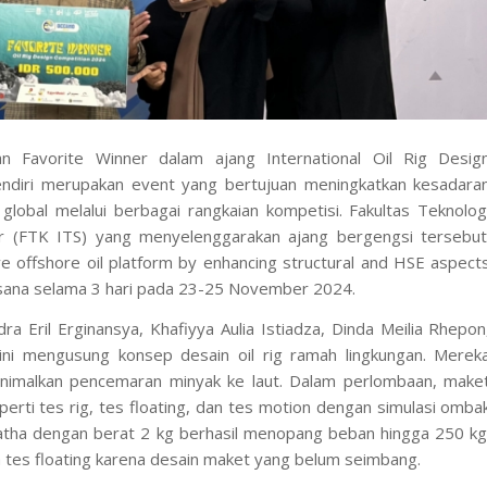
aan
Favorite Winner
dalam ajang International Oil Rig Desig
ndiri merupakan
event
yang bertujuan meningkatkan kesadara
lobal melalui berbagai rangkaian kompetisi. Fakultas Teknolog
r (FTK ITS) yang menyelenggarakan ajang bergengsi tersebut
ve offshore oil platform by enhancing structural and HSE aspect
ksana selama 3 hari pada 23-25 November 2024.
a Eril Erginansya, Khafiyya Aulia Istiadza, Dinda Meilia Rhepon
a ini mengusung konsep desain
oil rig
ramah lingkungan. Merek
imalkan pencemaran minyak ke laut. Dalam perlombaan, make
perti tes
rig
, tes
floating
, dan tes
motion
dengan simulasi omba
tha dengan berat 2 kg berhasil menopang beban hingga 250 kg
a tes
floating
karena desain maket yang belum seimbang.