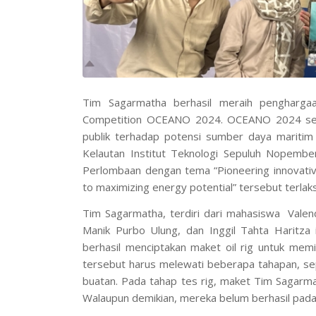
Tim Sagarmatha berhasil meraih pengharg
Competition OCEANO 2024. OCEANO 2024 se
publik terhadap potensi sumber daya maritim g
Kelautan Institut Teknologi Sepuluh Nopembe
Perlombaan dengan tema “
Pioneering innovati
to maximizing energy potential
” tersebut terla
Tim Sagarmatha, terdiri dari mahasiswa Valendr
Manik Purbo Ulung, dan Inggil Tahta Haritz
berhasil menciptakan maket
oil rig
untuk memin
tersebut harus melewati beberapa tahapan, se
buatan. Pada tahap tes
rig
, maket Tim Sagarma
Walaupun demikian, mereka belum berhasil pad