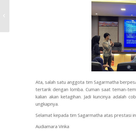
Expo Big Project DPTI
2024: UII Industrial
Engineering Students
Showcase
Sustainable...
Ata, salah satu anggota tim Sagarmatha berpesa
tertarik dengan lomba. Cuman saat teman-teman
kalian akan ketagihan. Jadi kuncinya adalah c
ungkapnya.
Selamat kepada tim Sagarmatha atas prestasi ini
Audiamara Vinka