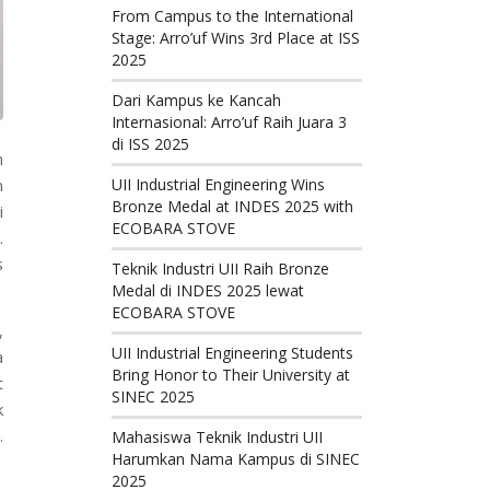
From Campus to the International
Stage: Arro’uf Wins 3rd Place at ISS
2025
Dari Kampus ke Kancah
Internasional: Arro’uf Raih Juara 3
di ISS 2025
n
n
UII Industrial Engineering Wins
Bronze Medal at INDES 2025 with
i
ECOBARA STOVE
.
s
Teknik Industri UII Raih Bronze
Medal di INDES 2025 lewat
ECOBARA STOVE
,
UII Industrial Engineering Students
a
Bring Honor to Their University at
t
SINEC 2025
k
.
Mahasiswa Teknik Industri UII
Harumkan Nama Kampus di SINEC
2025