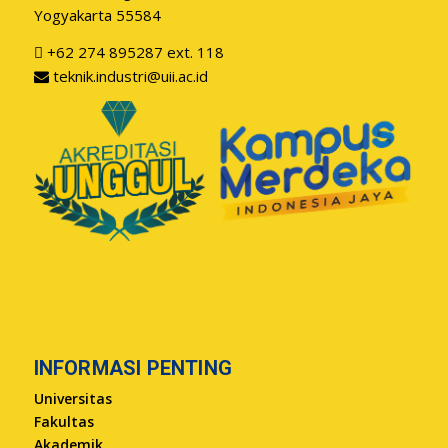
Yogyakarta 55584
+62 274 895287 ext. 118
teknik.industri@uii.ac.id
INFORMASI PENTING
Universitas
Fakultas
Akademik