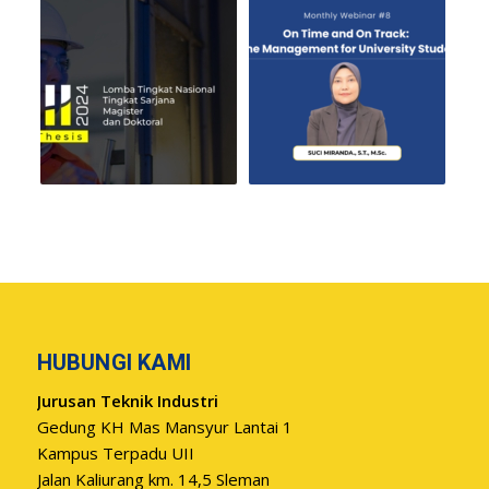
HUBUNGI KAMI
Jurusan Teknik Industri
Gedung KH Mas Mansyur Lantai 1
Kampus Terpadu UII
Jalan Kaliurang km. 14,5 Sleman