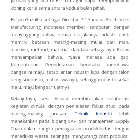
jurusan yang ada di FTI UII agar dapat mempraktikan
kloning kerja sama antara kedua belah pihak.
Briljan Gazalba sebagai Direktur PT Yamaha Electronics
Manufacturing Indonesia memberi sambutan dengan
menyinggung bahwa setiap berjalannya industri pasti
memiliki batasan masing-masing mulai dari
man,
machine, method, material
, dan lain sebagainya. Beliau
menyampaikan bahwa, “Saya merasa ada gap.
Kementerian Perindustrian berusaha membawa
bangsa ini maju, tetapi antar industri lupa dengan calon
pengisi industri, mahasiswanya, sehingga industri sekali
maju, maju banget.” ujarnya.
Selanjutnya, sesi diskusi membicarakan kolaborasi
kegiatan dimulai dengan penjelasan fokus studi pada
masing-masing jurusan.
Teknik Industri
lebih
menekankan pada bidang SAP dan manajemen
Supply
Chain
dalam rangka peningkatan produktivitas dengan
mereduksi
waste
sehingga mengurangi
cost
produksi.