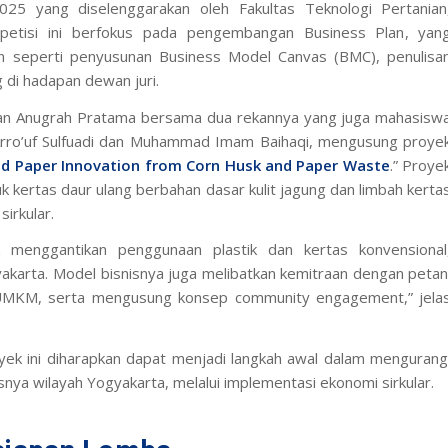
025 yang diselenggarakan oleh Fakultas Teknologi Pertanian
mpetisi ini berfokus pada pengembangan
Business Plan
, yan
n seperti penyusunan
Business Model Canvas
(BMC), penulisa
ng
di hadapan dewan juri.
ian Anugrah Pratama bersama dua rekannya yang juga mahasisw
 Arro’uf Sulfuadi dan Muhammad Imam Baihaqi, mengusung proye
d Paper Innovation from Corn Husk and Paper Waste
.” Proye
k kertas daur ulang berbahan dasar kulit jagung dan limbah kerta
irkular.
uk menggantikan penggunaan plastik dan kertas konvensional
yakarta. Model bisnisnya juga melibatkan kemitraan dengan petan
 UMKM, serta mengusung konsep
community engagement
,” jela
k ini diharapkan dapat menjadi langkah awal dalam mengurang
ya wilayah Yogyakarta, melalui implementasi ekonomi sirkular.