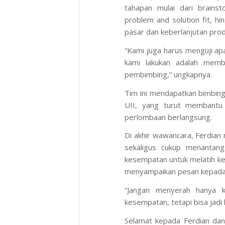
tahapan mulai dari brains
problem and solution fit
, hi
pasar dan keberlanjutan prod
“Kami juga harus menguji ap
kami lakukan adalah mem
pembimbing,” ungkapnya.
Tim ini mendapatkan bimbinga
UII, yang turut membant
perlombaan berlangsung.
Di akhir wawancara, Ferdia
sekaligus cukup menantang,
kesempatan untuk melatih kem
menyampaikan pesan kepada m
“Jangan menyerah hanya k
kesempatan, tetapi bisa jadi 
Selamat kepada Ferdian dan 