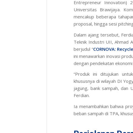
Entrepreneur Innovation
) 2
Universitas Brawijaya. Ko
mencakup beberapa tahapa
proposal, hingga sesi
pitchi
Dalam ajang tersebut, Ferd
Teknik Industri UII, Ahmad
berjudul “
CORNOVA: Recycle
ini menawarkan inovasi produ
dengan pendekatan ekonomi s
“Produk ini ditujukan unt
khususnya di wilayah DI Yog
jagung, bank sampah, dan
Ferdian.
Ia menambahkan bahwa proye
beban sampah di TPA, khususn