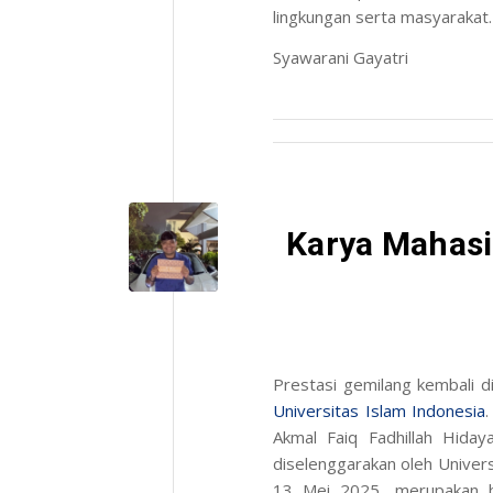
lingkungan serta masyarakat.
Syawarani Gayatri
Karya Mahasis
Prestasi gemilang kembali d
Universitas Islam Indonesia
Akmal Faiq Fadhillah Hida
diselenggarakan oleh Univer
13 Mei 2025, merupakan b