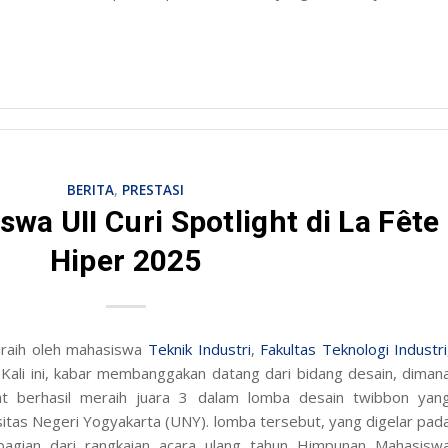
BERITA
,
PRESTASI
wa UII Curi Spotlight di La Fête
Hiper 2025
iraih oleh mahasiswa
Teknik Industri
,
Fakultas Teknologi Industri
. Kali ini, kabar membanggakan datang dari bidang desain, diman
yat berhasil meraih juara 3 dalam lomba desain
twibbon
yan
sitas Negeri Yogyakarta (UNY). lomba tersebut, yang digelar pad
agian dari rangkaian acara ulang tahun Himpunan Mahasisw