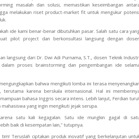
torming masalah dan solusi, memastikan keseimbangan antar
ngga melakukan riset
product-market fit
untuk mengukur potens
uk.
akah ide kami benar-benar dibutuhkan pasar. Salah satu cara yan
buat
pilot project
dan berkonsultasi langsung dengan dose
n langsung dari Dr. Dwi Adi Purnama, S.T., dosen Teknik Industr
u dalam proses
brainstorming
dan pengembangan ide selam
n mengungkapkan bahwa mengikuti lomba ini terasa menyenangka
 terutama karena berskala internasional. Hal ini memberiny
ampuan bahasa Inggris secara intens. Lebih lanjut, Ferdian turu
ahasiswa yang ingin mengikuti jejak serupa.
arena satu kali kegagalan. Satu ide mungkin gagal di sat
lebih baik di kesempatan lain,” tutupnya.
tim! Teruslah ciptakan produk inovatif yang berkelanjutan untu