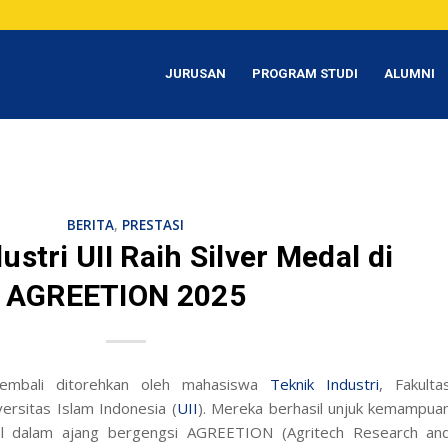
JURUSAN
PROGRAM STUDI
ALUMNI
BERITA
,
PRESTASI
ustri UII Raih Silver Medal di
AGREETION 2025
embali ditorehkan oleh mahasiswa
Teknik Industri
, Fakulta
versitas Islam Indonesia (
UII
). Mereka berhasil unjuk kemampua
l
dalam ajang bergengsi AGREETION (
Agritech Research an