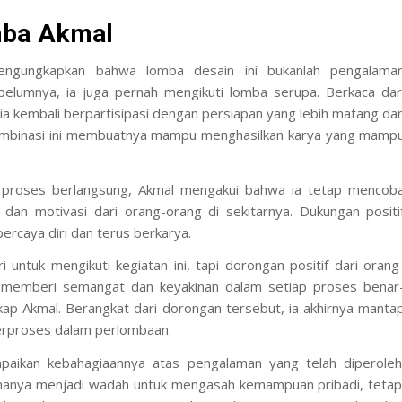
mba Akmal
engungkapkan bahwa lomba desain ini bukanlah pengalama
elumnya, ia juga pernah mengikuti lomba serupa. Berkaca dar
i ia kembali berpartisipasi dengan persiapan yang lebih matang da
ombinasi ini membuatnya mampu menghasilkan karya yang mamp
proses berlangsung, Akmal mengakui bahwa ia tetap mencob
dan motivasi dari orang-orang di sekitarnya. Dukungan positi
rcaya diri dan terus berkarya.
 untuk mengikuti kegiatan ini, tapi dorongan positif dari orang
u memberi semangat dan keyakinan dalam setiap proses benar
p Akmal. Berangkat dari dorongan tersebut, ia akhirnya manta
erproses dalam perlombaan.
paikan kebahagiaannya atas pengalaman yang telah diperoleh
 hanya menjadi wadah untuk mengasah kemampuan pribadi, tetap