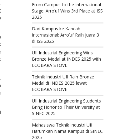
,
From Campus to the International
g
Stage: Arro’uf Wins 3rd Place at ISS
2025
n
Dari Kampus ke Kancah
Internasional: Arro’uf Raih Juara 3
a
di ISS 2025
k
k
UII Industrial Engineering Wins
s
Bronze Medal at INDES 2025 with
ECOBARA STOVE
Teknik Industri UII Raih Bronze
,
Medal di INDES 2025 lewat
i
ECOBARA STOVE
s
UII Industrial Engineering Students
Bring Honor to Their University at
i
SINEC 2025
Mahasiswa Teknik Industri UII
Harumkan Nama Kampus di SINEC
2025