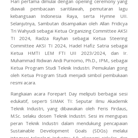
Hari pertama dimulai dengan
opening ceremony
yang
diawali pembacaan saritilawah, pemutaran lagu
kebangsaan Indonesia Raya, serta Hymne UII.
Selanjutnya, Sambutan disampaikan oleh Allan Fridicya
Tri Wahyudi sebagai Ketua
Organizing Committee
AKSI
TI 2024, Radza Rayhan sebagai Ketua
Steering
Committee
AKSI TI 2024, Hadel Hafiz Satria sebagai
Ketua HMTI LEM FTI UII 2023/2024, dan Ir.
Muhammad Ridwan Andi Purnomo, Ph.D., IPM., sebagai
Ketua Program Studi Teknik Industri. Pemukulan gong
oleh Ketua Program Studi menjadi simbol pembukaan
resmi acara.
Rangkaian acara
Forepart Day
meliputi berbagai sesi
edukatif, seperti SIMAK TI:
Seputar Ilmu Akademik
Teknik Industri, yang dibawakan oleh Feris Firdaus,
M.Sc. selaku dosen Teknik Industri. Sesi ini mengupas
peran Teknik Industri dalam mendukung pencapaian
Sustainable Development Goals
(SDGs) melalui