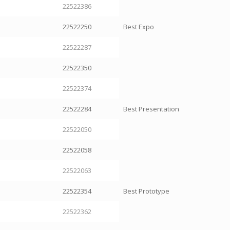
22522386
22522250
Best Expo
22522287
22522350
22522374
22522284
Best Presentation
22522050
22522058
22522063
22522354
Best Prototype
22522362