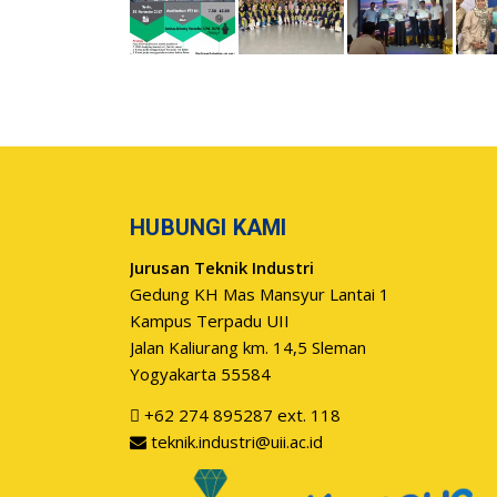
HUBUNGI KAMI
Jurusan Teknik Industri
Gedung KH Mas Mansyur Lantai 1
Kampus Terpadu UII
Jalan Kaliurang km. 14,5 Sleman
Yogyakarta 55584
+62 274 895287 ext. 118
teknik.industri@uii.ac.id