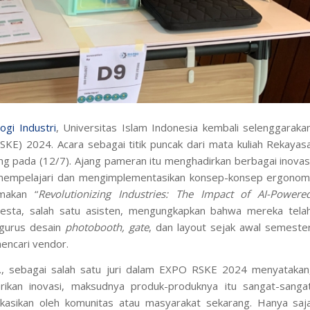
ogi Industri
, Universitas Islam Indonesia kembali selenggaraka
E) 2024. Acara sebagai titik puncak dari mata kuliah Rekayas
g pada (12/7). Ajang pameran itu menghadirkan berbagai inovas
 mempelajari dan mengimplementasikan konsep-konsep ergonom
makan “
Revolutionizing Industries: The Impact of AI-Powere
u Riesta, salah satu asisten, mengungkapkan bahwa mereka tela
ngurus desain
photobooth, gate
, dan layout sejak awal semeste
encari vendor.
.D., sebagai salah satu juri dalam EXPO RSKE 2024 menyatakan
kan inovasi, maksudnya produk-produknya itu sangat-sanga
likasikan oleh komunitas atau masyarakat sekarang. Hanya saj