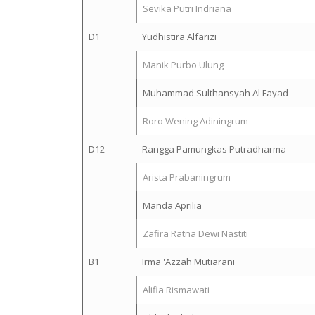
Sevika Putri Indriana
D1
Yudhistira Alfarizi
Manik Purbo Ulung
Muhammad Sulthansyah Al Fayad
Roro Wening Adiningrum
D12
Rangga Pamungkas Putradharma
Arista Prabaningrum
Manda Aprilia
Zafira Ratna Dewi Nastiti
B1
Irma 'Azzah Mutiarani
Alifia Rismawati