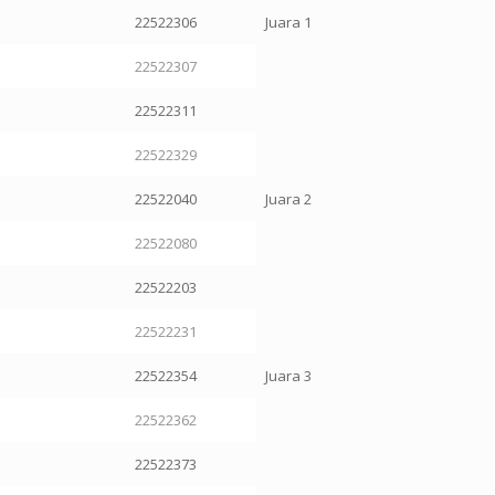
22522306
Juara 1
22522307
22522311
22522329
22522040
Juara 2
22522080
22522203
22522231
22522354
Juara 3
22522362
22522373