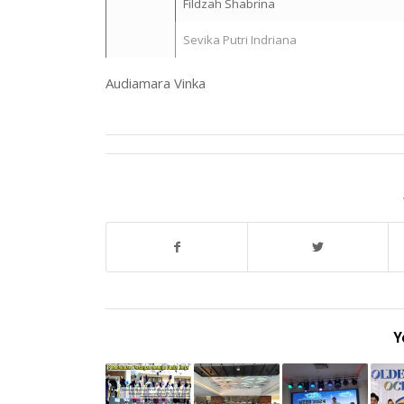
Fildzah Shabrina
Sevika Putri Indriana
Audiamara Vinka
Y