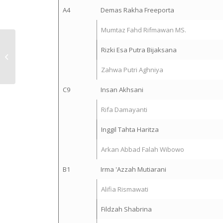
A4
Demas Rakha Freeporta
Mumtaz Fahd Rifmawan MS.
EXPO PSIT : Finding
Rizki Esa Putra Bijaksana
Industrial Solutions
among MSMEs
Zahwa Putri Aghniya
C9
Insan Akhsani
Rifa Damayanti
Inggil Tahta Haritza
Arkan Abbad Falah Wibowo
B1
Irma 'Azzah Mutiarani
Alifia Rismawati
Fildzah Shabrina