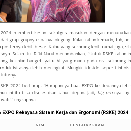
2024 memberi kesan sekaligus masukan dengan menuturkan
 dari grup-grupnya soalnya bingung. Kalau tahun kemarin, tuh, ad
a posternya lebih besar. Kalau yang sekarang lebih ramai juga, sih
asnya. Selain itu, Rifki Nurul menambahkan, “Untuk RSKE tahun in
ng kekinian banget, yaitu AI yang mana pada era sekarang in
roduktivitasnya lebih meningkat. Mungkin ide-ide seperti ini bis
 tuturnya.
 RSKE 2024 berharap, “Harapannya buat EXPO ke depannya lebi
un ini itu bisa diselesaikan tahun depan. Jadi,
big pro
-nya jug
ovatif.” ungkapnya
 EXPO Rekayasa Sistem Kerja dan Ergonomi (RSKE) 2024:
NIM
PENGHARGAAN