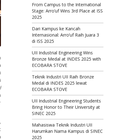
From Campus to the International
Stage: Arro’uf Wins 3rd Place at ISS
2025
Dari Kampus ke Kancah
Internasional: Arro’uf Raih Juara 3
di ISS 2025
UII Industrial Engineering Wins
n
Bronze Medal at INDES 2025 with
a
ECOBARA STOVE
i
Teknik Industri UII Raih Bronze
i
Medal di INDES 2025 lewat
d
ECOBARA STOVE
h
UII Industrial Engineering Students
r
Bring Honor to Their University at
SINEC 2025
,
Mahasiswa Teknik Industri UII
t
Harumkan Nama Kampus di SINEC
a
2025