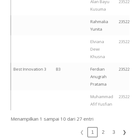
Alan Bayu
23522266
Kusuma
Rahmalia
23522105
Yunita
Elviana
23522092
Dewi
Khusna
Best Innovation 3
B3
Ferdian
23522251
Anugrah
Pratama
Muhammad
23522278
Afif Yusfian
Menampilkan 1 sampai 10 dari 27 entri
❮
❯
1
2
3