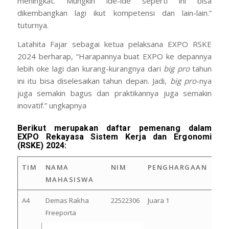
meningkat. Mungkin ide-ide seperti ini bisa
dikembangkan lagi ikut kompetensi dan lain-lain.”
tuturnya.
Latahita Fajar sebagai ketua pelaksana EXPO RSKE
2024 berharap, “Harapannya buat EXPO ke depannya
lebih oke lagi dan kurang-kurangnya dari
big pro
tahun
ini itu bisa diselesaikan tahun depan. Jadi,
big pro
-nya
juga semakin bagus dan praktikannya juga semakin
inovatif.” ungkapnya
Berikut merupakan daftar pemenang dalam
EXPO Rekayasa Sistem Kerja dan Ergonomi
(RSKE) 2024:
TIM
NAMA
NIM
PENGHARGAAN
MAHASISWA
A4
Demas Rakha
22522306
Juara 1
Freeporta