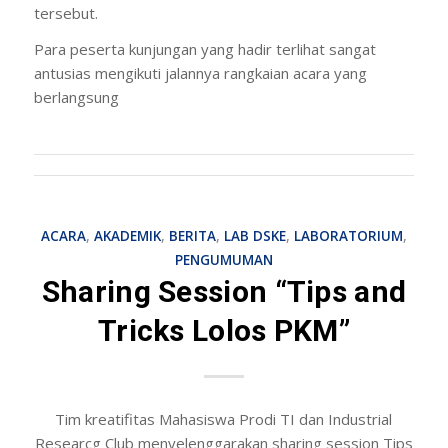
tersebut.
Para peserta kunjungan yang hadir terlihat sangat
antusias mengikuti jalannya rangkaian acara yang
berlangsung
ACARA
,
AKADEMIK
,
BERITA
,
LAB DSKE
,
LABORATORIUM
,
PENGUMUMAN
Sharing Session “Tips and
Tricks Lolos PKM”
Tim kreatifitas Mahasiswa Prodi TI dan Industrial
Researcg Club menyelenggarakan sharing session Tips