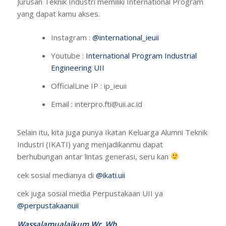
Jurusan Teknik Industri memiliki International Program
yang dapat kamu akses.
Instagram :
@international_ieuii
Youtube :
International Program Industrial
Engineering UII
OfficialLine IP : ip_ieuii
Email :
interpro.fti@uii.ac.id
Selain itu, kita juga punya Ikatan Keluarga Alumni Teknik
Industri (IKATI) yang menjadikanmu dapat
berhubungan antar lintas generasi, seru kan
cek sosial medianya di
@ikati.uii
cek juga sosial media Perpustakaan UII ya
@perpustakaanuii
Wassalamualaikum Wr. Wb.