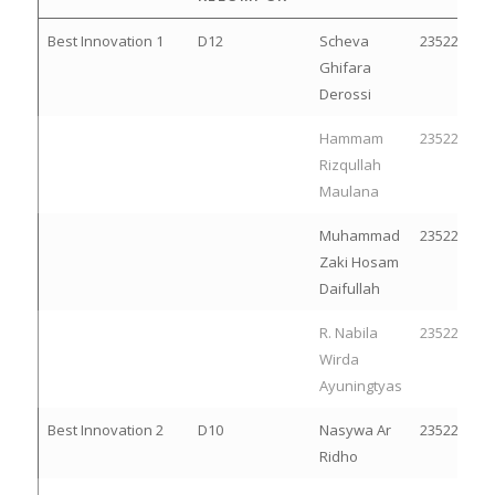
Best Innovation 1
D12
Scheva
23522214
Ghifara
Derossi
Hammam
23522236
Rizqullah
Maulana
Muhammad
23522153
Zaki Hosam
Daifullah
R. Nabila
23522150
Wirda
Ayuningtyas
Best Innovation 2
D10
Nasywa Ar
23522300
Ridho