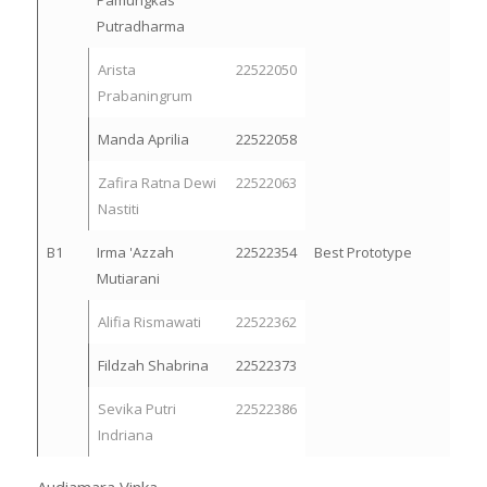
Putradharma
Arista
22522050
Prabaningrum
Manda Aprilia
22522058
Zafira Ratna Dewi
22522063
Nastiti
B1
Irma 'Azzah
22522354
Best Prototype
Mutiarani
Alifia Rismawati
22522362
Fildzah Shabrina
22522373
Sevika Putri
22522386
Indriana
Audiamara Vinka