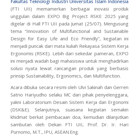
Fakultas Teknologi Industri
Universitas Islam Indonesia
(FTI UII) memamerkan berbagai inovasi produk
unggulan dalam EXPO
Big Project
RSKE 2025 yang
digelar di Hall FTI UII pada Jumat (25/07). Mengusung
tema
“Innovation of Multifunctional and Sustainable
Design for Easy Life and Eco Friendly
”, kegiatan ini
menjadi puncak dari mata kuliah Rekayasa Sistem Kerja
Ergonomis (RSKE). Lebih dari sekedar pameran, EXPO
ini menjadi wadah bagi mahasiswa untuk menghadirkan
solusi nyata lewat rancangan produk yang berbasis
prinsip
Sustainability, Ergonomics, dan Multifunction
.
Acara dibuka secara resmi oleh Ulvi Sakinah dan Gerren
Satrio Hariyudho selaku MC dari pihak penyelenggara,
yakni Laboratorium Desain Sistem Kerja dan Ergonomi
(DSK&E). Selanjutnya, suasana kegiatan semakin
khidmat berkat pembacaan doa, kemudian dilanjutkan
sambutan oleh Dekan FTI UII, Prof. Dr. Ir. Hari
Purnomo, M.T., IPU, ASEAN.Eng.