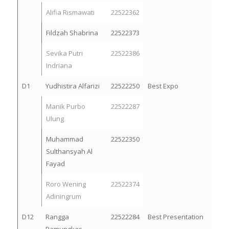
Alifia Rismawati
22522362
Fildzah Shabrina
22522373
Sevika Putri
22522386
Indriana
D1
Yudhistira Alfarizi
22522250
Best Expo
Manik Purbo
22522287
Ulung
Muhammad
22522350
Sulthansyah Al
Fayad
Roro Wening
22522374
Adiningrum
D12
Rangga
22522284
Best Presentation
Pamungkas