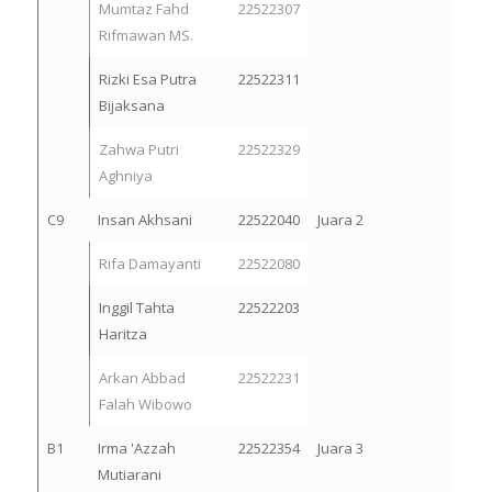
Mumtaz Fahd
22522307
Rifmawan MS.
Rizki Esa Putra
22522311
Bijaksana
Zahwa Putri
22522329
Aghniya
C9
Insan Akhsani
22522040
Juara 2
Rifa Damayanti
22522080
Inggil Tahta
22522203
Haritza
Arkan Abbad
22522231
Falah Wibowo
B1
Irma 'Azzah
22522354
Juara 3
Mutiarani