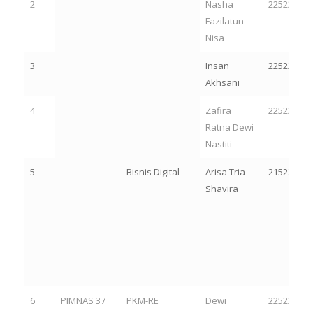
2
Nasha
22522044
Fazilatun
Nisa
3
Insan
22522040
Akhsani
4
Zafira
22522063
Ratna Dewi
Nastiti
5
Bisnis Digital
Arisa Tria
21522226
Shavira
6
PIMNAS 37
PKM-RE
Dewi
22522321