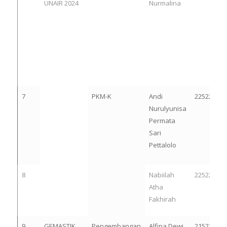
UNAIR 2024
Nurmalina
7
PKM-K
Andi
22522327
Nurulyunisa
Permata
Sari
Pettalolo
8
Nabiilah
22522328
Atha
Fakhirah
9
GEMASTIK
Pengembangan
Alfina Dewi
21522263