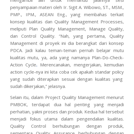
mengambil alih untuk memandu jalannya sesi
penyampaian materi oleh Ir. Sigit A. Wibowo, ST., MSM.,
PMP., IPM., ASEAN Eng., yang membahas terkait
konsep kualitas dan
Quality Management Processes
,
meliputi
Plan Quality Management, Manage Quality
,
dan
Control Quality
. “Nah, yang pertama,
Quality
Management
di proyek ini dia berangkat dari konsep
PDCA. Jadi kalau teman-teman pernah belajar mutu
kualitas mutu, ya, ada yang namanya
Plan-Do-Check-
Action Cycle
.
Merencanakan, mengerjakan, kemudian
action cycle
-nya ini kita coba cek apakah
standar policy
yang sudah diterapkan sesuai dengan kualitas yang
sudah dikerjakan,” jelasnya.
Selain itu, dalam
Project Quality Management
menurut
PMBOK, terdapat dua hal penting yang menjadi
perhatian, yakni proses dan produk. Kedua hal tersebut
menjadi fokus utama dalam pengendalian kualitas.
Quality Control
berhubungan dengan produk,
sementara
Quality Assurance
berhubungan dengan