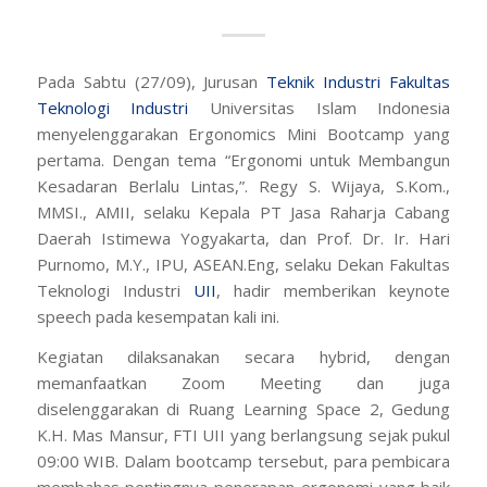
Pada Sabtu (27/09), Jurusan
Teknik Industri
Fakultas
Teknologi Industri
Universitas Islam Indonesia
menyelenggarakan Ergonomics Mini Bootcamp yang
pertama. Dengan tema “Ergonomi untuk Membangun
Kesadaran Berlalu Lintas,”. Regy S. Wijaya, S.Kom.,
MMSI., AMII, selaku Kepala PT Jasa Raharja Cabang
Daerah Istimewa Yogyakarta, dan Prof. Dr. Ir. Hari
Purnomo, M.Y., IPU, ASEAN.Eng, selaku Dekan Fakultas
Teknologi Industri
UII
, hadir memberikan keynote
speech pada kesempatan kali ini.
Kegiatan dilaksanakan secara hybrid, dengan
memanfaatkan Zoom Meeting dan juga
diselenggarakan di Ruang Learning Space 2, Gedung
K.H. Mas Mansur, FTI UII yang berlangsung sejak pukul
09:00 WIB. Dalam bootcamp tersebut, para pembicara
membahas pentingnya penerapan ergonomi yang baik