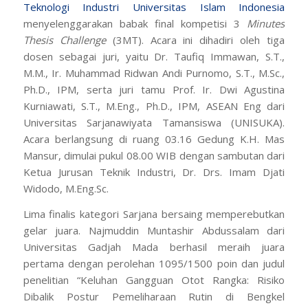
Teknologi Industri
Universitas Islam Indonesia
menyelenggarakan babak final kompetisi 3
Minutes
Thesis Challenge
(3MT). Acara ini dihadiri oleh tiga
dosen sebagai juri, yaitu Dr. Taufiq Immawan, S.T.,
M.M., Ir. Muhammad Ridwan Andi Purnomo, S.T., M.Sc.,
Ph.D., IPM, serta juri tamu Prof. Ir. Dwi Agustina
Kurniawati, S.T., M.Eng., Ph.D., IPM, ASEAN Eng dari
Universitas Sarjanawiyata Tamansiswa (UNISUKA).
Acara berlangsung di ruang 03.16 Gedung K.H. Mas
Mansur, dimulai pukul 08.00 WIB dengan sambutan dari
Ketua Jurusan Teknik Industri, Dr. Drs. Imam Djati
Widodo, M.Eng.Sc.
Lima finalis kategori Sarjana bersaing memperebutkan
gelar juara. Najmuddin Muntashir Abdussalam dari
Universitas Gadjah Mada berhasil meraih juara
pertama dengan perolehan 1095/1500 poin dan judul
penelitian “Keluhan Gangguan Otot Rangka: Risiko
Dibalik Postur Pemeliharaan Rutin di Bengkel