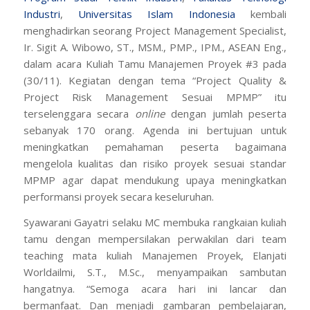
Industri
,
Universitas Islam Indonesia
kembali
menghadirkan seorang Project Management Specialist,
Ir. Sigit A. Wibowo, ST., MSM., PMP., IPM., ASEAN Eng.,
dalam acara Kuliah Tamu Manajemen Proyek #3 pada
(30/11). Kegiatan dengan tema “
Project Quality &
Project Risk Management
Sesuai MPMP” itu
terselenggara secara
online
dengan jumlah peserta
sebanyak 170 orang. Agenda ini bertujuan untuk
meningkatkan pemahaman peserta bagaimana
mengelola kualitas dan risiko proyek sesuai standar
MPMP agar dapat mendukung upaya meningkatkan
performansi proyek secara keseluruhan.
Syawarani Gayatri selaku MC membuka rangkaian kuliah
tamu dengan mempersilakan perwakilan dari
team
teaching
mata kuliah Manajemen Proyek, Elanjati
Worldailmi, S.T., M.Sc., menyampaikan sambutan
hangatnya. “Semoga acara hari ini lancar dan
bermanfaat. Dan menjadi gambaran pembelajaran,